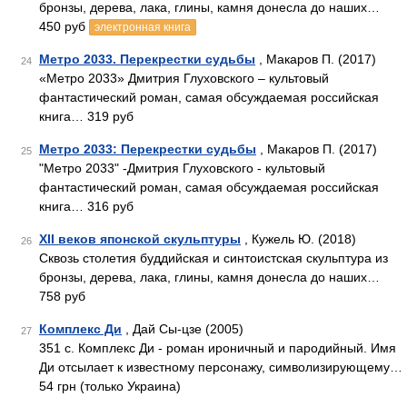
бронзы, дерева, лака, глины, камня донесла до наших…
450 руб
электронная книга
Метро 2033. Перекрестки судьбы
, Макаров П. (2017)
24
«Метро 2033» Дмитрия Глуховского – культовый
фантастический роман, самая обсуждаемая российская
книга… 319 руб
Метро 2033: Перекрестки судьбы
, Макаров П. (2017)
25
"Метро 2033" -Дмитрия Глуховского - культовый
фантастический роман, самая обсуждаемая российская
книга… 316 руб
XII веков японской скульптуры
, Кужель Ю. (2018)
26
Сквозь столетия буддийская и синтоистская скульптура из
бронзы, дерева, лака, глины, камня донесла до наших…
758 руб
Комплекс Ди
, Дай Сы-цзе (2005)
27
351 с. Комплекс Ди - роман ироничный и пародийный. Имя
Ди отсылает к известному персонажу, символизирующему…
54 грн (только Украина)