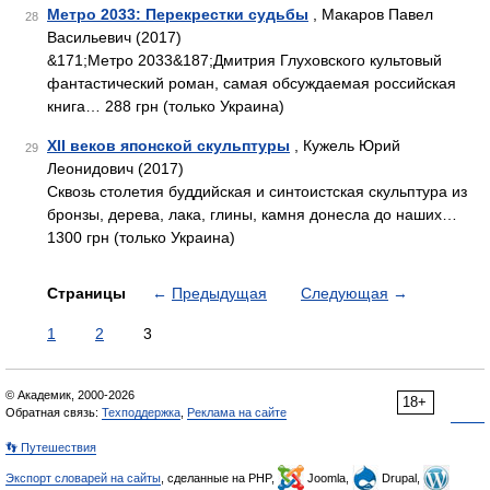
Метро 2033: Перекрестки судьбы
, Макаров Павел
28
Васильевич (2017)
&171;Метро 2033&187;Дмитрия Глуховского культовый
фантастический роман, самая обсуждаемая российская
книга… 288 грн (только Украина)
XII веков японской скульптуры
, Кужель Юрий
29
Леонидович (2017)
Сквозь столетия буддийская и синтоистская скульптура из
бронзы, дерева, лака, глины, камня донесла до наших…
1300 грн (только Украина)
Страницы
←
Предыдущая
Следующая
→
1
2
3
© Академик, 2000-2026
18+
Обратная связь:
Техподдержка
,
Реклама на сайте
👣 Путешествия
Экспорт словарей на сайты
, сделанные на PHP,
Joomla,
Drupal,