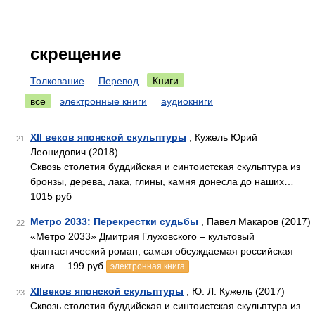
скрещение
Толкование
Перевод
Книги
все
электронные книги
аудиокниги
XII веков японской скульптуры
, Кужель Юрий
21
Леонидович (2018)
Сквозь столетия буддийская и синтоистская скульптура из
бронзы, дерева, лака, глины, камня донесла до наших…
1015 руб
Метро 2033: Перекрестки судьбы
, Павел Макаров (2017)
22
«Метро 2033» Дмитрия Глуховского – культовый
фантастический роман, самая обсуждаемая российская
книга… 199 руб
электронная книга
XIIвеков японской скульптуры
, Ю. Л. Кужель (2017)
23
Сквозь столетия буддийская и синтоистская скульптура из